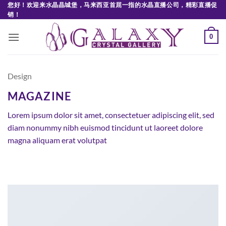
Skip
您好！欢迎来水晶晶城堡，马来西亚首屈一指的水晶直播公司，精彩直播促
销！
to
content
0
Design
MAGAZINE
Lorem ipsum dolor sit amet, consectetuer adipiscing elit, sed
diam nonummy nibh euismod tincidunt ut laoreet dolore
magna aliquam erat volutpat