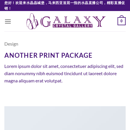
Skip
您好！欢迎来水晶晶城堡，马来西亚首屈一指的水晶直播公司，精彩直播促
销！
to
content
0
Design
ANOTHER PRINT PACKAGE
Lorem ipsum dolor sit amet, consectetuer adipiscing elit, sed
diam nonummy nibh euismod tincidunt ut laoreet dolore
magna aliquam erat volutpat.