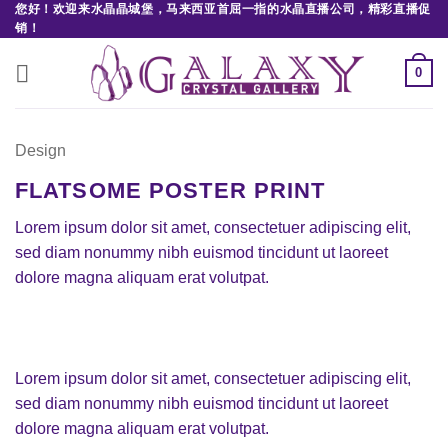
您好！欢迎来水晶晶城堡，马来西亚首屈一指的水晶直播公司，精彩直播促
Skip
销！
to
content
0
Design
FLATSOME POSTER PRINT
Lorem ipsum dolor sit amet, consectetuer adipiscing elit,
sed diam nonummy nibh euismod tincidunt ut laoreet
dolore magna aliquam erat volutpat.
Lorem ipsum dolor sit amet, consectetuer adipiscing elit,
sed diam nonummy nibh euismod tincidunt ut laoreet
dolore magna aliquam erat volutpat.